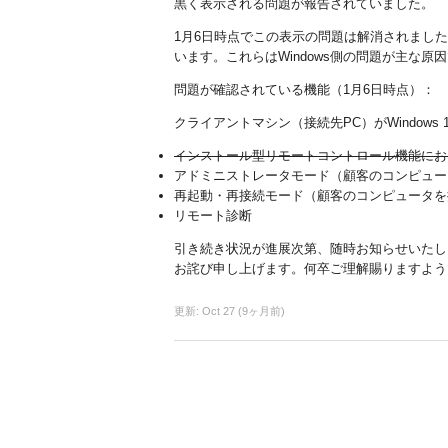
黒く表示される問題が報告されていました。
1月6日時点でこの表示の問題は解消されましたが、
います。これらはWindows側の問題が主な原因
問題が確認されている機能（1月6日時点）：
クライアントマシン（接続先PC）がWindows 1
インストール型リモートコントロール機能にお
アドミニストレータモード（顧客のコンピュー
再起動・再接続モード（顧客のコンピュータを
リモート診断
引き続き状況が進展次第、随時お知らせいたし
お詫び申し上げます。何卒ご理解賜りますよう
更新:
Oct 27 (9ヶ月前)