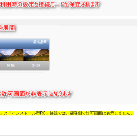
」と「インストール型RC」接続では、顧客側で許可画面は表示しません。