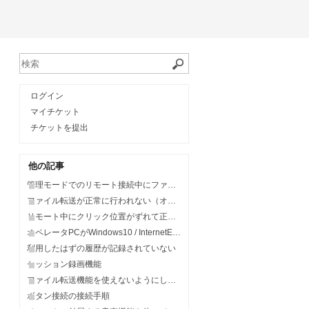
ログイン
マイチケット
チケットを提出
他の記事
管理モードでのリモート接続中にファイル転送が利用できない
ファイル転送が正常に行われない（オペレータがWindows10利用時）
リモート中にクリック位置がずれて正常に操作できない、表示倍率がおかしい
オペレータPCがWindows10 / InternetExplorerでログインした場合、接続中のままリモート接続できない
利用したはずの履歴が記録されていない
セッション録画機能
ファイル転送機能を使えないようにしたい
ボタン接続の接続手順