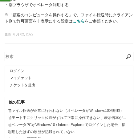
・別ブラウザでオペレータ利用する
※「顧客のコンピュータを操作する」で、ファイル転送時にクライアン
ト側で許可画面を非表示にする設定は
こちら
をご参照ください。
更新:
6 月 02, 2022
ログイン
マイチケット
チケットを提出
他の記事
ファイル転送が正常に行われない（オペレータがWindows10利用時）
リモート中にクリック位置がずれて正常に操作できない、表示倍率がおかしい
オペレータPCがWindows10 / InternetExplorerでログインした場合、接続中のままリモート接続できない
利用したはずの履歴が記録されていない